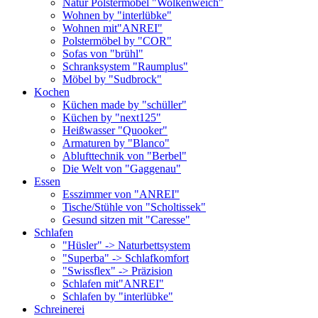
Natur Polstermöbel "Wolkenweich"
Wohnen by "interlübke"
Wohnen mit"ANREI"
Polstermöbel by "COR"
Sofas von "brühl"
Schranksystem "Raumplus"
Möbel by "Sudbrock"
Kochen
Küchen made by "schüller"
Küchen by "next125"
Heißwasser "Quooker"
Armaturen by "Blanco"
Ablufttechnik von "Berbel"
Die Welt von "Gaggenau"
Essen
Esszimmer von "ANREI"
Tische/Stühle von "Scholtissek"
Gesund sitzen mit "Caresse"
Schlafen
"Hüsler" -> Naturbettsystem
"Superba" -> Schlafkomfort
"Swissflex" -> Präzision
Schlafen mit"ANREI"
Schlafen by "interlübke"
Schreinerei