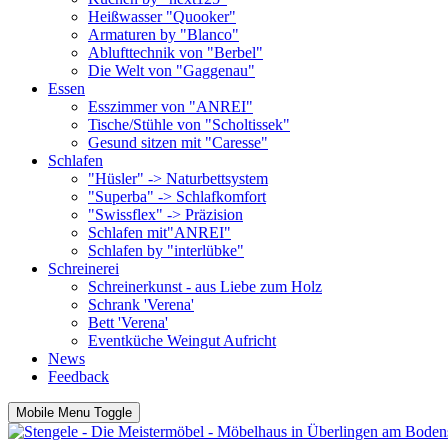
Heißwasser "Quooker"
Armaturen by "Blanco"
Ablufttechnik von "Berbel"
Die Welt von "Gaggenau"
Essen
Esszimmer von "ANREI"
Tische/Stühle von "Scholtissek"
Gesund sitzen mit "Caresse"
Schlafen
"Hüsler" -> Naturbettsystem
"Superba" -> Schlafkomfort
"Swissflex" -> Präzision
Schlafen mit"ANREI"
Schlafen by "interlübke"
Schreinerei
Schreinerkunst - aus Liebe zum Holz
Schrank 'Verena'
Bett 'Verena'
Eventküche Weingut Aufricht
News
Feedback
Mobile Menu Toggle