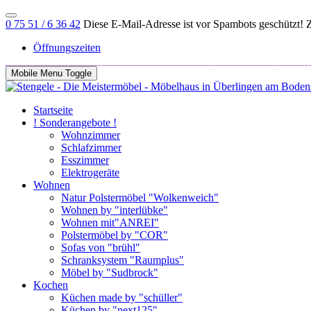
0 75 51 / 6 36 42
Diese E-Mail-Adresse ist vor Spambots geschützt! Z
Öffnungszeiten
Mobile Menu Toggle
Startseite
! Sonderangebote !
Wohnzimmer
Schlafzimmer
Esszimmer
Elektrogeräte
Wohnen
Natur Polstermöbel "Wolkenweich"
Wohnen by "interlübke"
Wohnen mit"ANREI"
Polstermöbel by "COR"
Sofas von "brühl"
Schranksystem "Raumplus"
Möbel by "Sudbrock"
Kochen
Küchen made by "schüller"
Küchen by "next125"