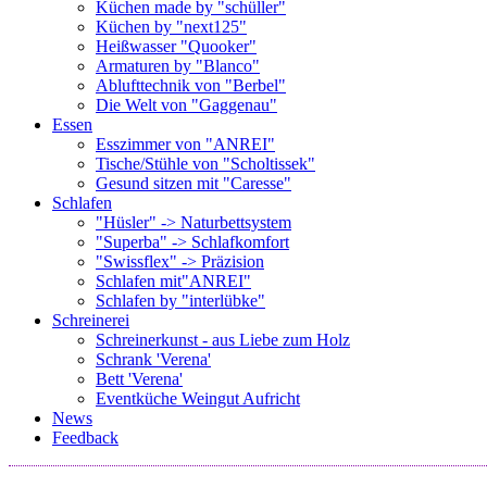
Küchen made by "schüller"
Küchen by "next125"
Heißwasser "Quooker"
Armaturen by "Blanco"
Ablufttechnik von "Berbel"
Die Welt von "Gaggenau"
Essen
Esszimmer von "ANREI"
Tische/Stühle von "Scholtissek"
Gesund sitzen mit "Caresse"
Schlafen
"Hüsler" -> Naturbettsystem
"Superba" -> Schlafkomfort
"Swissflex" -> Präzision
Schlafen mit"ANREI"
Schlafen by "interlübke"
Schreinerei
Schreinerkunst - aus Liebe zum Holz
Schrank 'Verena'
Bett 'Verena'
Eventküche Weingut Aufricht
News
Feedback