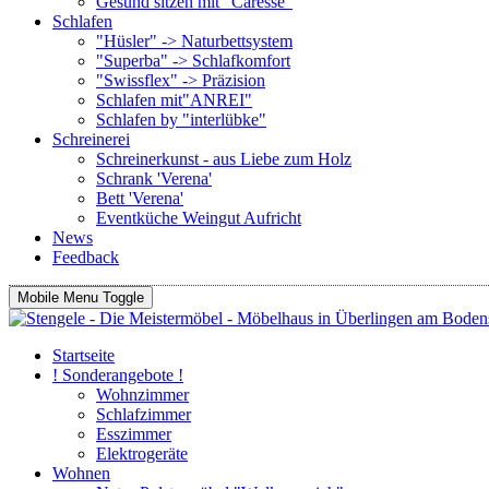
Gesund sitzen mit "Caresse"
Schlafen
"Hüsler" -> Naturbettsystem
"Superba" -> Schlafkomfort
"Swissflex" -> Präzision
Schlafen mit"ANREI"
Schlafen by "interlübke"
Schreinerei
Schreinerkunst - aus Liebe zum Holz
Schrank 'Verena'
Bett 'Verena'
Eventküche Weingut Aufricht
News
Feedback
Mobile Menu Toggle
Startseite
! Sonderangebote !
Wohnzimmer
Schlafzimmer
Esszimmer
Elektrogeräte
Wohnen