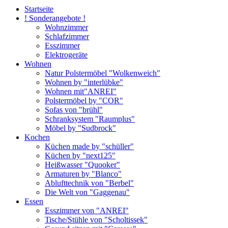
Startseite
! Sonderangebote !
Wohnzimmer
Schlafzimmer
Esszimmer
Elektrogeräte
Wohnen
Natur Polstermöbel "Wolkenweich"
Wohnen by "interlübke"
Wohnen mit"ANREI"
Polstermöbel by "COR"
Sofas von "brühl"
Schranksystem "Raumplus"
Möbel by "Sudbrock"
Kochen
Küchen made by "schüller"
Küchen by "next125"
Heißwasser "Quooker"
Armaturen by "Blanco"
Ablufttechnik von "Berbel"
Die Welt von "Gaggenau"
Essen
Esszimmer von "ANREI"
Tische/Stühle von "Scholtissek"